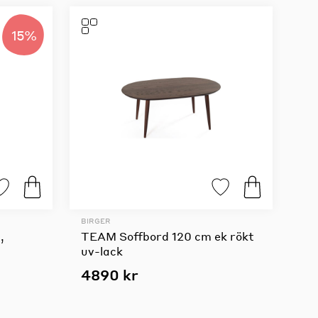
15%
BIRGER
,
TEAM Soffbord 120 cm ek rökt
uv-lack
4890 kr