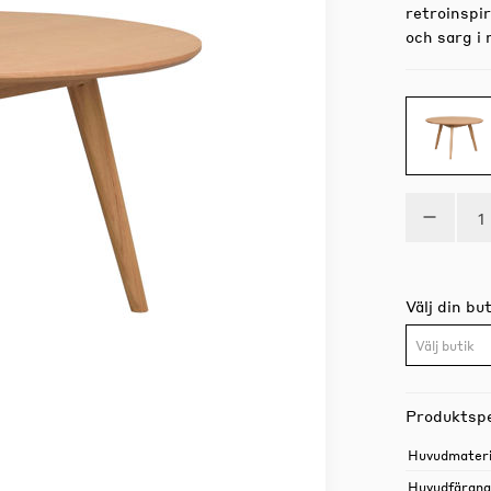
retroinspir
och sarg i 
Välj din but
Välj butik
Produktspe
Huvudmateri
Huvudfärgn