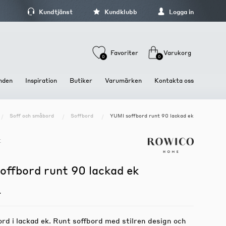
Kundtjänst
Kundklubb
Logga in
Favoriter
Varukorg
0
0
nden
Inspiration
Butiker
Varumärken
Kontakta oss
Soff och småbord
Soffbord
YUMI soffbord runt 90 lackad ek
Stolar och Sittmöbler
Dukning och Servering
Förvaring och hyllor
Stolar
Brickor och fat
Hyllor
E
Barstolar och Barpallar
Glas och koppar
Kläd och hallförvaring
Pallar och Bänkar
Tallrikar och skålar
Mediamöbler
offbord runt 90 lackad ek
Sängbord och sängskåp
Skåp och Vitriner
r
rd i lackad ek. Runt soffbord med stilren design och