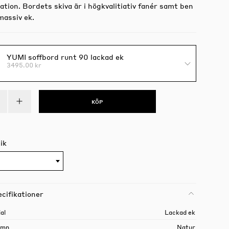
ation. Bordets skiva är i högkvalitiativ fanér samt ben
massiv ek.
YUMI soffbord runt 90 lackad ek
3495.00 kr
KÖP
ik
cifikationer
al
Lackad ek
amn
Natur