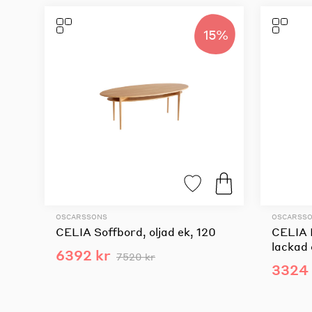
15%
OSCARSSONS
OSCARSS
CELIA Soffbord, oljad ek, 120
CELIA 
lackad 
6392 kr
7520 kr
3324 