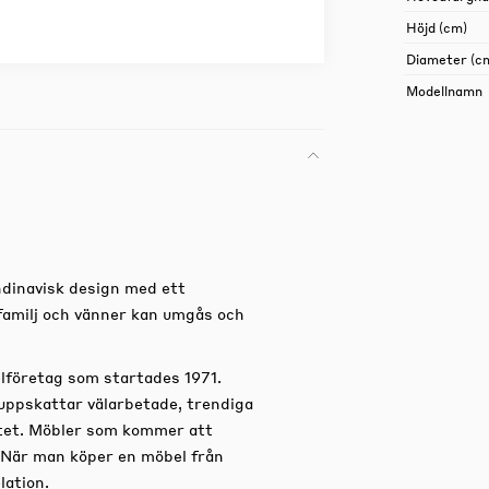
Höjd (cm)
Diameter (c
Modellnamn
dinavisk design med ett
familj och vänner kan umgås och
lföretag som startades 1971.
uppskattar välarbetade, trendiga
titet. Möbler som kommer att
 När man köper en möbel från
lation.