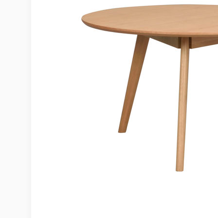
Möbelvård
Möbel och textilvård