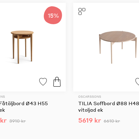
15%
ONS
OSCARSSONS
Fåtöljbord Ø43 H55
TILIA Soffbord Ø88 H48
ek
vitoljad ek
kr
5619 kr
3910 kr
6610 kr